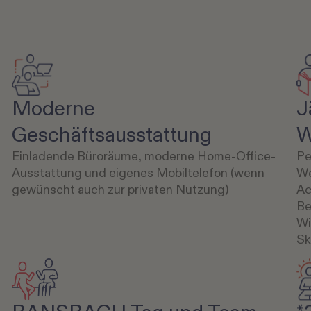
Moderne
J
Geschäftsausstattung
W
Einladende Büroräume, moderne Home-Office-
Pe
Ausstattung und eigenes Mobiltelefon (wenn
We
gewünscht auch zur privaten Nutzung)
Ac
Be
Wi
Sk