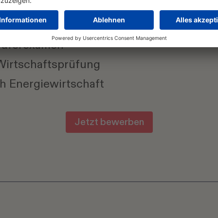
dantenorientierung
gien und Arbeitsweisen kennenzulernen un
prüferexamen
 Wirtschaftsprüfung
ch Energiewirtschaft
Jetzt bewerben
H