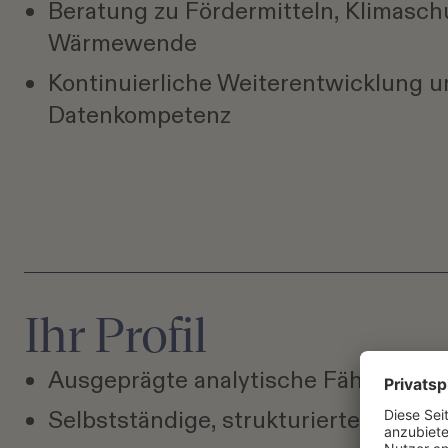
Beratung zu Fördermitteln, Klimasc
Wärmewende
Kontinuierliche Weiterentwicklung 
Datenkompetenz
Ihr Profil
Ausgeprägte analytische Fähigkeite
Selbstständige, strukturierte Arbei