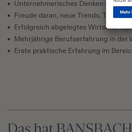
Unternehmerisches Denken und Man
Freude daran, neue Trends, Technolo
Erfolgreich abgelegtes Wirtschafts
Mehrjährige Berufserfahrung in der
Erste praktische Erfahrung im Berei
Das hat BANSBAC